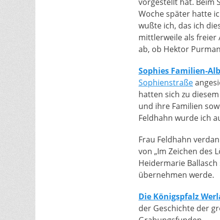
vorgestellt hat. Beim
Woche später hatte ic
wußte ich, das ich di
mittlerweile als freie
ab, ob Hektor Purman
Sophies Familien-A
Sophienstraße
angesie
hatten sich zu diesem
und ihre Familien sow
Feldhahn wurde ich a
Frau Feldhahn verdan
von „Im Zeichen des L
Heidermarie Ballasch 
übernehmen werde.
Die Königspfalz Werl
der Geschichte der gr