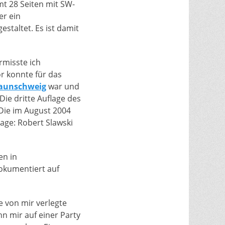
mt 28 Seiten mit SW-
er ein
staltet. Es ist damit
rmisste ich
r konnte für das
raunschweig
war und
 Die dritte Auflage des
 Die im August 2004
age: Robert Slawski
en in
okumentiert auf
e von mir verlegte
n mir auf einer Party