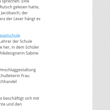
u sprechen. Eine
Rutsch gelesen hatte,
 Jacobasch, der
nanz der Leser hängt es
auptschule
 Lehrer der Schule
e her, in dem Schüler
phikdesignerin Sabine
 Umschlaggestaltung
hulleiterin Frau
uchhandel
i beschäftigt sich mit
chte und den