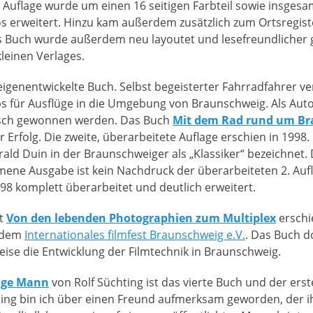
e Auflage wurde um einen 16 seitigen Farbteil sowie insgesa
 erweitert. Hinzu kam außerdem zusätzlich zum Ortsregist
 Buch wurde außerdem neu layoutet und lesefreundlicher ge
kleinen Verlages.
 eigenentwickelte Buch. Selbst begeisterter Fahrradfahrer ve
s für Ausflüge in die Umgebung von Braunschweig. Als Auto
asch gewonnen werden. Das Buch
Mit dem Rad rund um B
er Erfolg. Die zweite, überarbeitete Auflage erschien in 1998.
ld Duin in der Braunschweiger als „Klassiker“ bezeichnet.
ene Ausgabe ist kein Nachdruck der überarbeiteten 2. Aufl
998 komplett überarbeitet und deutlich erweitert.
kt
Von den lebenden Photographien zum Multiplex
erschi
 dem
Internationales filmfest Braunschweig e.V.
. Das Buch d
se die Entwicklung der Filmtechnik in Braunschweig.
tige Mann
von Rolf Süchting ist das vierte Buch und der erst
ing bin ich über einen Freund aufmerksam geworden, der ih