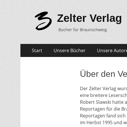
Zelter Verlag
Bücher für Braunschweig
Zum
Primäres
Start
Unsere Bücher
Unsere Autor
Inhalt
Menü
springen
Über den Ve
Der Zelter Verlag wu
eine breitere Lesersch
Robert Slawski hatte 
Reportagen für die Br
Reportagen fand sich k
im Herbst 1995 und wa