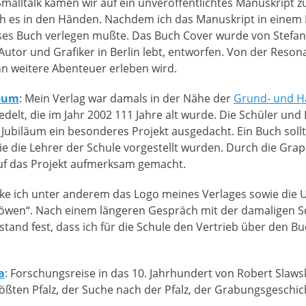
 Smalltalk kamen wir auf ein unveröffentlichtes Manuskript z
h es in den Händen. Nachdem ich das Manuskript in einem 
eses Buch verlegen mußte. Das Buch Cover wurde von Stefan
r Autor und Grafiker in Berlin lebt, entworfen. Von der Reso
n weitere Abenteuer erleben wird.
lbum
: Mein Verlag war damals in der Nähe der
Grund- und H
delt, die im Jahr 2002 111 Jahre alt wurde. Die Schüler und
 Jubiläum ein besonderes Projekt ausgedacht. Ein Buch sollt
ie die Lehrer der Schule vorgestellt wurden. Durch die Gra
uf das Projekt aufmerksam gemacht.
ke ich unter anderem das Logo meines Verlages sowie die
öwen“. Nach einem längeren Gespräch mit der damaligen Sc
stand fest, dass ich für die Schule den Vertrieb über den B
a
: Forschungsreise in das 10. Jahrhundert von Robert Slawsk
ößten Pfalz, der Suche nach der Pfalz, der Grabungsgeschi