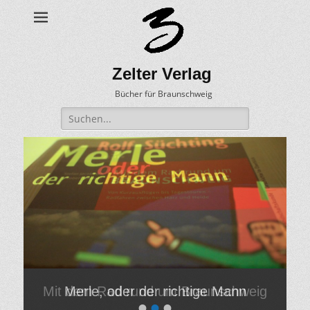
Zelter Verlag
Bücher für Braunschweig
Suche
nach:
Merle, oder der richtige Mann
•
•
•
Veröffentlicht