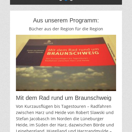
am:
nach
Bjorzel
Aus unserem Programm:
Bücher aus der Region für die Region
Mit dem Rad rund um Braunschweig
Von Kurzausflügen bis Tagestouren – Radfahren
zwischen Harz und Heide von Robert Slawski und
Stefan Jacobasch Im Norden die Lüneburger
Heide, im Süden der Harz, dazwischen Börde und
Leinebergland, Hügelland und Harzrandmulde –